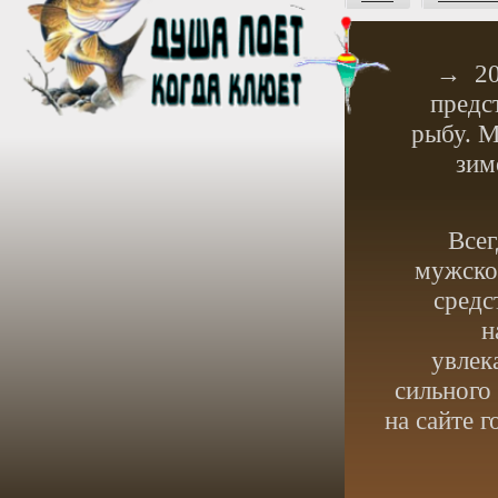
→
2
предс
рыбу. М
зим
Всег
мужское
средс
н
увлек
сильного
на сайте 