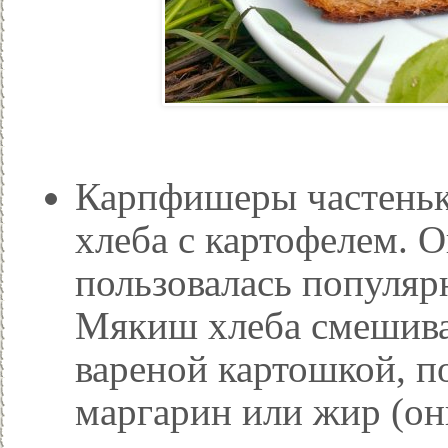
Карпфишеры частеньк
хлеба с картофелем. О
пользовалась популяр
Мякиш хлеба смешивае
вареной картошкой, п
маргарин или жир (он