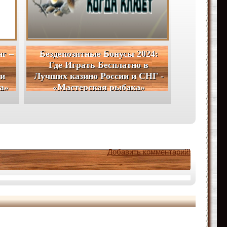
нг –
Бездепозитные Бонусы 2024:
Где Играть Бесплатно в
 и
Лучших казино России и СНГ -
а»
«Мастерская рыбака»
Добавить комментарий!