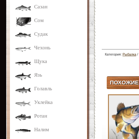
Сазан
Сом
Судак
Чехонь
Категория:
Рыбалка
/
Щука
Мастерская рыбака
Язь
ПОХОЖИЕ
Голавль
Уклейка
Ротан
Налим