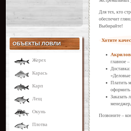
экстремальных у
Для тех, кто ст
обеспечит глян
Выбирайте!
Хотите каче
ОБЪЕКТЫ ЛОВЛИ
Акрилов
Жерех
главное –
Доставка:
Карась
«Деловые
Платить м
Карп
оформить 
Заказать 
Лещ
менеджер,
Окунь
Позвоните – ко
Плотва