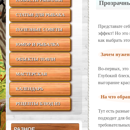
НОВОСТИ РЫБАЛКИ
Прозрачны
СТАТЬИ ДЛЯ РЫБАКА
Представьте се
ПОЛЕЗНЫЕ СОВЕТЫ
эффект! Но это 
как выбрать эт
ЮМОР И РЫБАЛКА
Зачем нужен
ОБЪЕКТЫ ЛОВЛИ
Во-первых, это
МАСТЕРСКАЯ
Глубокий блеск
выгорание крас
РЫБАКА
КАЛЕНДАРЬ
На что обра
РЫБОЛОВА
РЕЦЕПТЫ БЛЮД ИЗ
Тут есть разны
РЫБЫ
подходит для бо
требовательных 
РАЗНОЕ