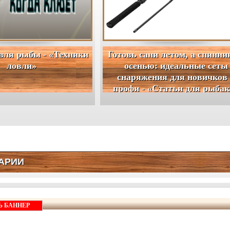
вля рыбы - «Техники
Готовь сани летом, а спинни
ловли»
осенью: идеальные сеты
снаряжения для новичков
профи - «Статьи для рыбак
АРИИ
Ь БАННЕР