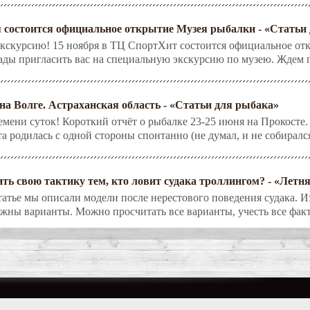
я состоится официальное открытие Музея рыбалки - «Статьи
кскурсию! 15 ноября в ТЦ СпортХит состоится официальное отк
рады пригласить вас на специальную экскурсию по музею. Ждем п
на Волге. Астраханская область - «Статьи для рыбака»
емени суток! Короткий отчёт о рыбалке 23-25 июня на Прокосте. 
а родилась с одной стороны спонтанно (не думал, и не собирался
ить свою тактику тем, кто ловит судака троллингом? - «Летн
атье мы описали модели после нерестового поведения судака. Из
ожны варианты. Можно просчитать все варианты, учесть все фак