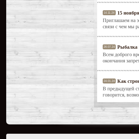
15 ноябр
14.11.24
Приглашаем на э
связи с чем мы 
Рыбалка 
26.07.24
Всем доброго вр
окончания запрет
Как стро
24.01.24
В предыдущей ст
говорится, возм