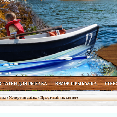
СТАТЬИ ДЛЯ РЫБАКА
ЮМОР И РЫБАЛКА
СПОС
алка
»
Мастерская рыбака
» Прозрачный лак для авто