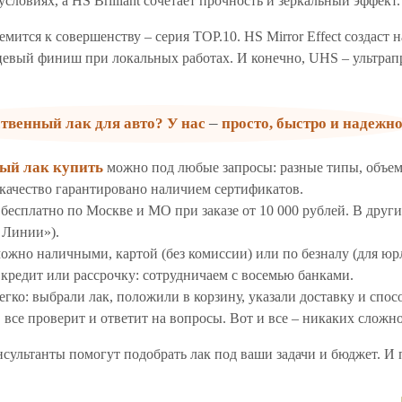
словиях, а HS Brilliant сочетает прочность и зеркальный эффект.
ремится к совершенству – серия TOP.10. HS Mirror Effect создаст
цевый финиш при локальных работах. И конечно, UHS – ультрап
–
ственный лак для авто? У нас
просто, быстро и надежно
ый лак купить
можно под любые запросы: разные типы, объем
 качество гарантировано наличием сертификатов.
 бесплатно по Москве и МО при заказе от 10 000 рублей. В дру
 Линии»).
ожно наличными, картой (без комиссии) или по безналу (для юр
кредит или рассрочку: сотрудничаем с восемью банками.
легко: выбрали лак, положили в корзину, указали доставку и спо
 все проверит и ответит на вопросы. Вот и все – никаких сложн
нсультанты помогут подобрать лак под ваши задачи и бюджет. И 