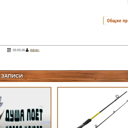
Общие пр
03.03.26
Admin-
amfibii
 ЗАПИСИ