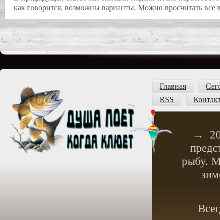
как говорится, возможны варианты. Можно просчитать все в
Главная
Сег
RSS
Контак
→
2
предс
рыбу. М
зим
Всег