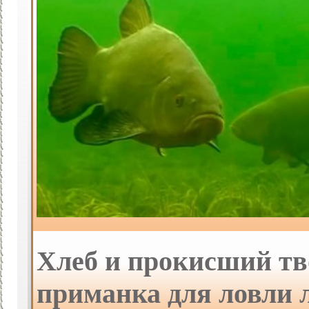
Хлеб и прокисший т
приманка для ловли 