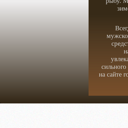
рыбу. М
зим
Всег
мужское
средс
н
увлек
сильного
на сайте 