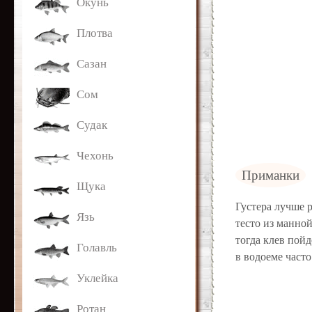
Окунь
-- Люблю давать советы и очень не
люблю, когда их дают мне.
Плотва
Сазан
Сом
Судак
Чехонь
Приманки
Щука
Густера лучше 
Язь
тесто из манно
тогда клев пойд
Голавль
в водоеме част
Уклейка
Ротан