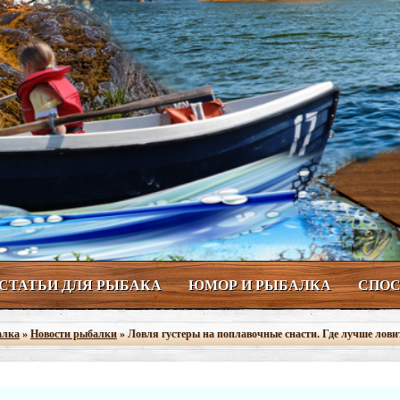
СТАТЬИ ДЛЯ РЫБАКА
ЮМОР И РЫБАЛКА
СПОС
алка
»
Новости рыбалки
» Ловля густеры на поплавочные снасти. Где лучше лови