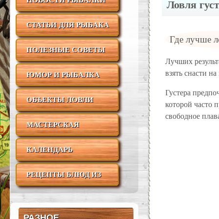
НОВОСТИ РЫБАЛКИ
Ловля гус
СТАТЬИ ДЛЯ РЫБАКА
Где лучше л
ПОЛЕЗНЫЕ СОВЕТЫ
Лучших результа
взять снасти на
ЮМОР И РЫБАЛКА
Густера предпо
ОБЪЕКТЫ ЛОВЛИ
которой часто п
свободное плав
МАСТЕРСКАЯ
РЫБАКА
КАЛЕНДАРЬ
РЫБОЛОВА
РЕЦЕПТЫ БЛЮД ИЗ
РЫБЫ
РАЗНОЕ