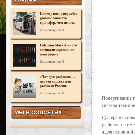
Почему после перелёта
удобнее заказать
трансфер, чем искать
автобус или поезд
Комментариев:
0
Lolzteam Market — это
специализированная
платформа
Комментариев:
0
«Чат для рыбаков» —
первая соцсеть для
рыбаков России.
Комментариев:
0
Подергивание п
связана технич
МЫ В СОЦСЕТЯХ
Густера не силь
рыболов не имее
а для основной л