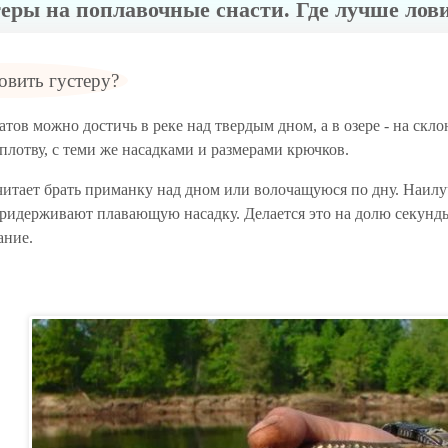
теры на поплавочные снасти. Где лучше лов
овить густеру?
тов можно достичь в реке над твердым дном, а в озере - на скло
 плотву, с теми же насадками и размерами крючков.
читает брать приманку над дном или волочащуюся по дну. Наилу
ридерживают плавающую насадку. Делается это на долю секунды, 
ание.