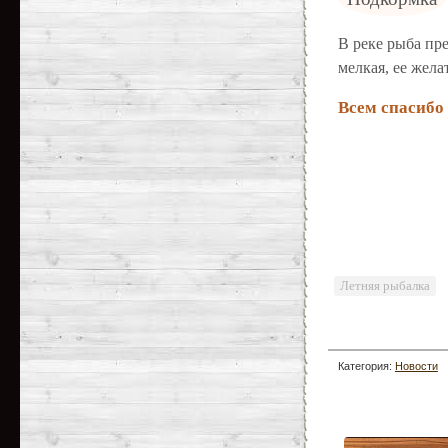
В реке рыба пр
мелкая, ее жела
Всем спасибо
Летняя рыбалка
Категория:
Новости
рыбалки
/
Жерех
/
Пл
/
Рыбалка
/
Лещ
/
Лов
на спиннинг
/
Полезн
советы
/
Статьи для