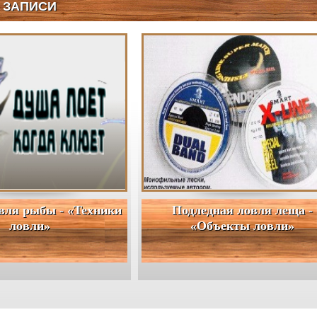
 ЗАПИСИ
алка
вля рыбы - «Техники
Подледная ловля леща -
ловли»
«Объекты ловли»