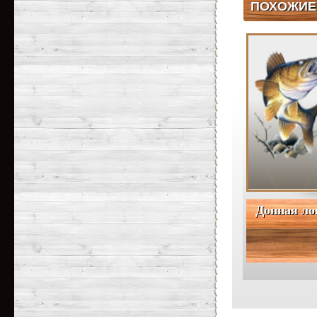
ПОХОЖИЕ
рыбака
/
Зимняя рыб
Донная ло