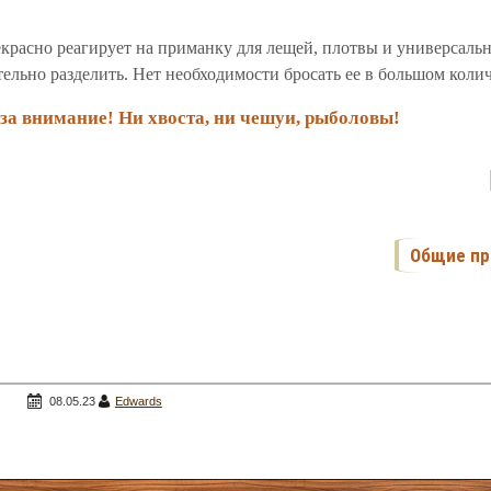
екрасно реагирует на приманку для лещей, плотвы и универсал
тельно разделить. Нет необходимости бросать ее в большом количе
 за внимание! Ни хвоста, ни чешуи, рыболовы!
Общие пр
08.05.23
Edwards
отва
ля
ые