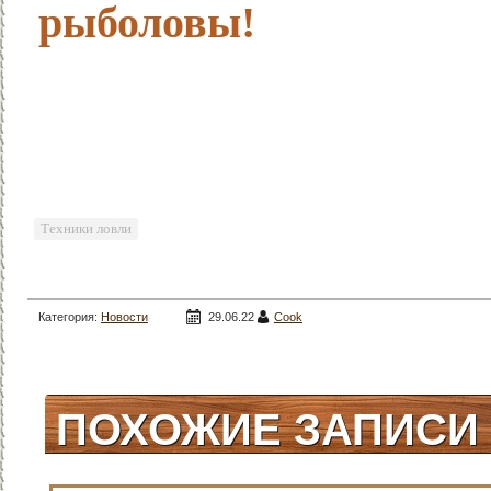
рыболовы!
Техники ловли
Категория:
Новости
29.06.22
Cook
рыбалки
/
Полезные
советы
/
Ловля на
спиннинг
/
Рыбалка
/
Чехонь
/
Статьи для
ПОХОЖИЕ ЗАПИСИ
рыбака
/
Способы ловли
/
Объекты ловли
/
Голавль
/
Язь
/
Зимняя рыбалка
/