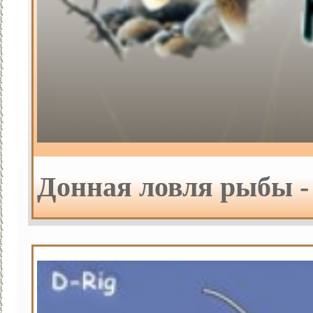
Донная ловля рыбы -