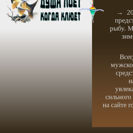
→
2
предс
рыбу. М
зим
Всег
мужское
средс
н
увлек
сильного
на сайте 