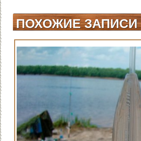
спиннинг
/
Зимняя
рыбалка
/
Плотва
/
Рыбалка
/
Полезные
ПОХОЖИЕ ЗАПИСИ
советы
/
Чехонь
/
Жерех
/
Окунь
/
Способы ловли