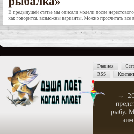
рыбалка»
В предыдущей статье мы описали модели после нерестового 
как говорится, возможны варианты. Можно просчитать все в
Главная
Сег
RSS
Контак
→
2
предс
рыбу. М
зим