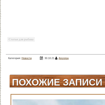
Статьи для рыбака
Категория:
Новости
30.10.21
Аполлон
рыбалки
/
Зимняя
рыбалка
/
Рыбалка
/
Полезные советы
/
Жерех
/
Ротан
/
Карп
/
Ловля на
ПОХОЖИЕ ЗАПИСИ
спиннинг
/
Объекты ловли
/
Статьи для рыбака