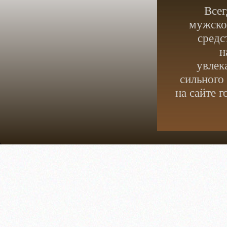
Всег
мужское
средс
н
увлек
сильного
на сайте 