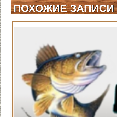
/
Щука
/
Полезные советы
ПОХОЖИЕ ЗАПИСИ
/
Судак
/
Статьи для
рыбака