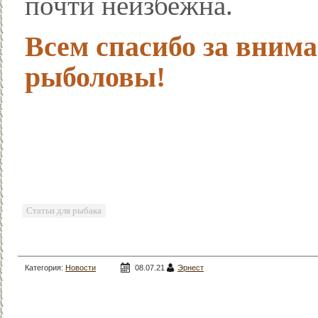
почти неизбежна.
Всем спасибо за внима
рыболовы!
Статьи для рыбака
Категория:
Новости
08.07.21
Эрнест
рыбалки
/
Рыбалка
/
Зимняя рыбалка
/
Ловля
на спиннинг
/
Сом
/
Жерех