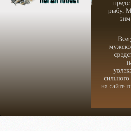
предс
рыбу. М
зим
Всег
мужское
средс
н
увлек
сильного
на сайте 