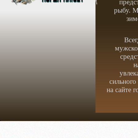
предс
рыбу. М
зим
Всег
мужское
средс
н
увлек
сильного
на сайте 