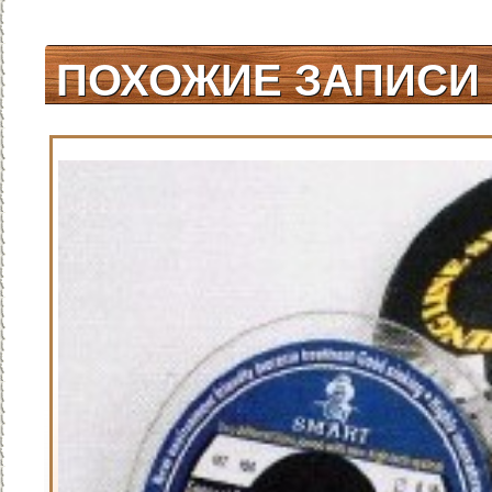
рыбака
/
Статьи для
рыбака
/
Рыбалка
/
Бычок
/
Зимняя рыбалка
/
Ловля
ПОХОЖИЕ ЗАПИСИ
на спиннинг
/
Способы
ловли